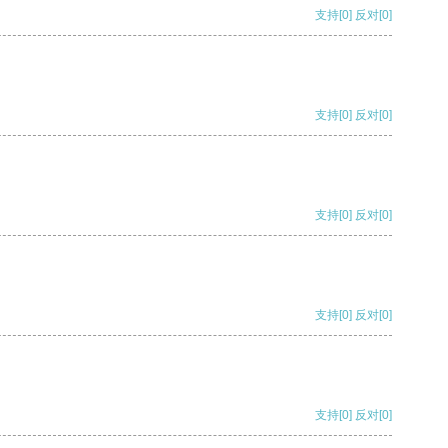
支持
[0]
反对
[0]
支持
[0]
反对
[0]
支持
[0]
反对
[0]
支持
[0]
反对
[0]
支持
[0]
反对
[0]