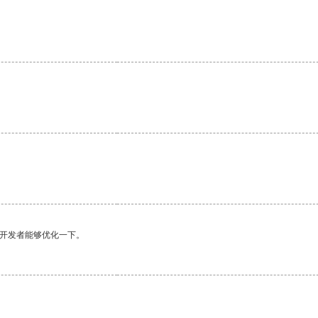
。
望开发者能够优化一下。