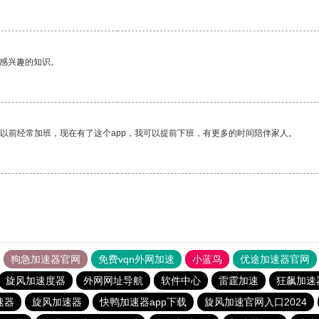
己感兴趣的知识。
我以前经常加班，现在有了这个app，我可以提前下班，有更多的时间陪伴家人。
狗急加速器官网
免费vqn外网加速
小蓝鸟
优途加速器官网
旋风加速度器
外网网址导航
软件中心
雷霆加速
狂飙加速
速器
旋风加速器
快鸭加速器app下载
旋风加速官网入口2024