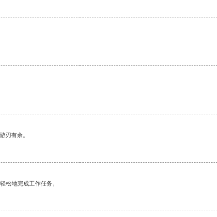
中游刃有余。
更轻松地完成工作任务。