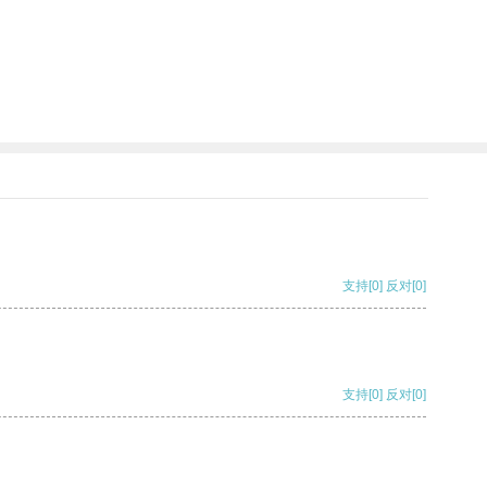
支持
[0]
反对
[0]
支持
[0]
反对
[0]