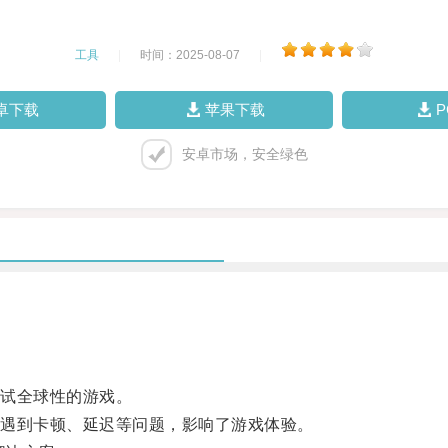
工具
|
时间：2025-08-07
|
卓下载
苹果下载
安卓市场，安全绿色
试全球性的游戏。
遇到卡顿、延迟等问题，影响了游戏体验。