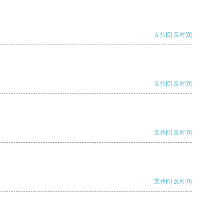
支持
[0]
反对
[0]
支持
[0]
反对
[0]
支持
[0]
反对
[0]
支持
[0]
反对
[0]