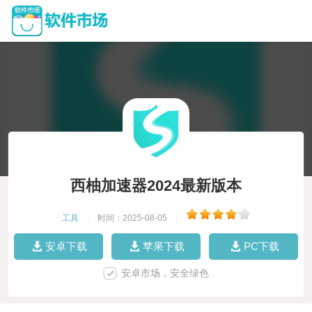
西柚加速器2024最新版本
工具
|
时间：2025-08-05
|
安卓下载
苹果下载
PC下载
安卓市场，安全绿色