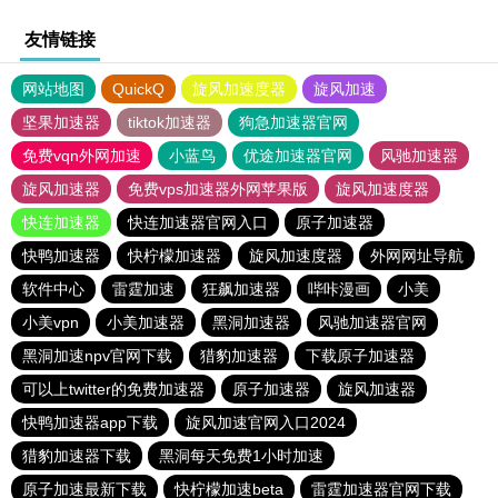
友情链接
网站地图
QuickQ
旋风加速度器
旋风加速
坚果加速器
tiktok加速器
狗急加速器官网
免费vqn外网加速
小蓝鸟
优途加速器官网
风驰加速器
旋风加速器
免费vps加速器外网苹果版
旋风加速度器
快连加速器
快连加速器官网入口
原子加速器
快鸭加速器
快柠檬加速器
旋风加速度器
外网网址导航
软件中心
雷霆加速
狂飙加速器
哔咔漫画
小美
小美vpn
小美加速器
黑洞加速器
风驰加速器官网
黑洞加速npv官网下载
猎豹加速器
下载原子加速器
可以上twitter的免费加速器
原子加速器
旋风加速器
快鸭加速器app下载
旋风加速官网入口2024
猎豹加速器下载
黑洞每天免费1小时加速
原子加速最新下载
快柠檬加速beta
雷霆加速器官网下载