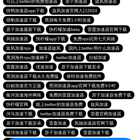
可以上twitter的免费加速器
原子加速器
旋风加速器
快鸭加速器app下载
旋风加速官网入口2024
猎豹加速器下载
黑洞每天免费1小时加速
原子加速最新下载
快柠檬加速beta
雷霆加速器官网下载
风驰加速器
快柠檬app下载
免费vps试用七天风驰
旋风加速npv
加速器旋风
国内上twitter用什么加速器
黑洞海外npv加速梯子
twitter加速器
白鲸加速
雷轰加速器
优途加速
原子加速器下载安卓
黑洞加速器下载永久免费版
推特加速免费软件
白鲸加速官方正版
黑洞加速器app官网下载免费3小时
银河加速海外网络
免费的雷霆加速器
原子加速器免费下载
快柠檬官网
能上twitter的加速器免费
旋风加速
河马加速下载
twitter加速器免费下载
雷轰官网加速器
原子加速下载安卓
雷轰加速
风驰加速器官网下载
银河加速器下载
原子加速器下载
雷霆加速下载