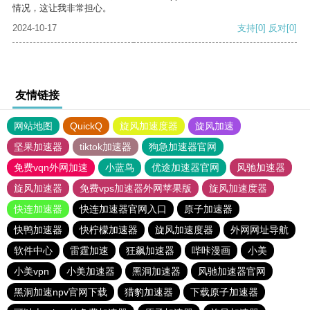
情况，这让我非常担心。
2024-10-17
支持
[0]
反对
[0]
友情链接
网站地图
QuickQ
旋风加速度器
旋风加速
坚果加速器
tiktok加速器
狗急加速器官网
免费vqn外网加速
小蓝鸟
优途加速器官网
风驰加速器
旋风加速器
免费vps加速器外网苹果版
旋风加速度器
快连加速器
快连加速器官网入口
原子加速器
快鸭加速器
快柠檬加速器
旋风加速度器
外网网址导航
软件中心
雷霆加速
狂飙加速器
哔咔漫画
小美
小美vpn
小美加速器
黑洞加速器
风驰加速器官网
黑洞加速npv官网下载
猎豹加速器
下载原子加速器