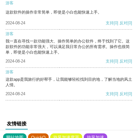
游客
这款软件的操作非常简单，即使是小白也能快速上手。
2024-08-24
支持
[0]
反对
[0]
游客
我一直在寻找一款功能强大、操作简单的办公软件，终于找到了它。这
款软件的功能非常强大，可以满足我日常办公的所有需求。操作也很简
单，即使是小白也能快速上手。
2024-08-24
支持
[0]
反对
[0]
游客
这款app是我旅行的好帮手，让我能够轻松找到目的地，了解当地的风土
人情。
2024-08-24
支持
[0]
反对
[0]
友情链接
网站地图
QuickQ
旋风加速度器
旋风加速