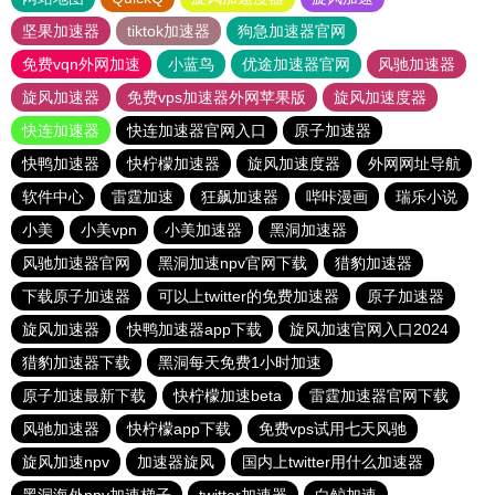
坚果加速器
tiktok加速器
狗急加速器官网
免费vqn外网加速
小蓝鸟
优途加速器官网
风驰加速器
旋风加速器
免费vps加速器外网苹果版
旋风加速度器
快连加速器
快连加速器官网入口
原子加速器
快鸭加速器
快柠檬加速器
旋风加速度器
外网网址导航
软件中心
雷霆加速
狂飙加速器
哔咔漫画
瑞乐小说
小美
小美vpn
小美加速器
黑洞加速器
风驰加速器官网
黑洞加速npv官网下载
猎豹加速器
下载原子加速器
可以上twitter的免费加速器
原子加速器
旋风加速器
快鸭加速器app下载
旋风加速官网入口2024
猎豹加速器下载
黑洞每天免费1小时加速
原子加速最新下载
快柠檬加速beta
雷霆加速器官网下载
风驰加速器
快柠檬app下载
免费vps试用七天风驰
旋风加速npv
加速器旋风
国内上twitter用什么加速器