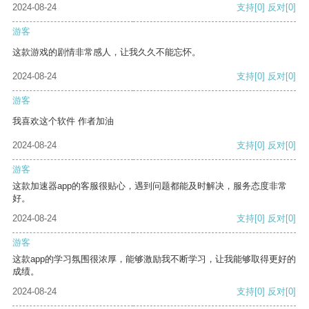
2024-08-24
支持
[0]
反对
[0]
游客
这款游戏的剧情非常感人，让我久久不能忘怀。
2024-08-24
支持
[0]
反对
[0]
游客
我喜欢这个软件 作者加油
2024-08-24
支持
[0]
反对
[0]
游客
这款加速器app的客服很贴心，遇到问题都能及时解决，服务态度非常
好。
2024-08-24
支持
[0]
反对
[0]
游客
这款app的学习氛围很浓厚，能够激励我不断学习，让我能够取得更好的
成绩。
2024-08-24
支持
[0]
反对
[0]